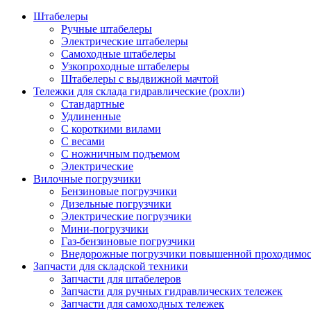
Штабелеры
Ручные штабелеры
Электрические штабелеры
Самоходные штабелеры
Узкопроходные штабелеры
Штабелеры с выдвижной мачтой
Тележки для склада гидравлические (рохли)
Стандартные
Удлиненные
С короткими вилами
С весами
С ножничным подъемом
Электрические
Вилочные погрузчики
Бензиновые погрузчики
Дизельные погрузчики
Электрические погрузчики
Мини-погрузчики
Газ-бензиновые погрузчики
Внедорожные погрузчики повышенной проходимо
Запчасти для складской техники
Запчасти для штабелеров
Запчасти для ручных гидравлических тележек
Запчасти для самоходных тележек