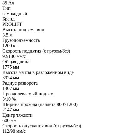
85 Ач
Тип
самоходный
Бренд
PROLIFT
Высота подъема вил
3.5 м
Грузоподъемность
1200 кг
Скорость поднятия (с грузом/без)
92/136 мм/с
Общая длина
1775 мм
Высота мачты в разложенном виде
3924 мм
Радиус разворота
1367 мм
Преодолеваемый подъем
3/10 %
Ширина прохода (паллета 800×1200)
2147 мм
Центр тяжести
600 мм
Скорость опускания вил (с грузом/без)
112/98 мм/с