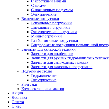
С короткими вилами
С весами
С ножничным подъемом
Электрические
Вилочные погрузчики
Бензиновые погрузчики
Дизельные погрузчики
Электрические погрузчики
Мини-погрузчики
Газ-бензиновые погрузчики
Внедорожные погрузчики повышенной прохо
Запчасти для складской техники
Запчасти для штабелеров
Запчасти для ручных гидравлических тележек
Запчасти для самоходных тележек
Запчасти для вилочных погрузчиков
Подъемные столы
Гидравлические
Электрические
Ричтраки
Комплектовщики заказов
Акции
Доставка
Оплата
О нас