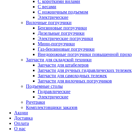
С короткими вилами
С весами
С ножничным подъемом
Электрические
Вилочные погрузчики
Бензиновые погрузчики
Дизельные погрузчики
Электрические погрузчики
Мини-погрузчики
Газ-бензиновые погрузчики
Внедорожные погрузчики повышенной прохо
Запчасти для складской техники
Запчасти для штабелеров
Запчасти для ручных гидравлических тележек
Запчасти для самоходных тележек
Запчасти для вилочных погрузчиков
Подъемные столы
Гидравлические
Электрические
Ричтраки
Комплектовщики заказов
Акции
Доставка
Оплата
О нас