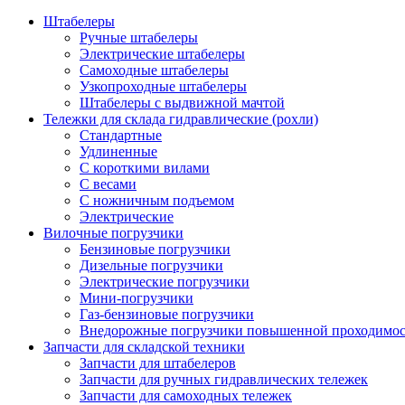
Штабелеры
Ручные штабелеры
Электрические штабелеры
Самоходные штабелеры
Узкопроходные штабелеры
Штабелеры с выдвижной мачтой
Тележки для склада гидравлические (рохли)
Стандартные
Удлиненные
С короткими вилами
С весами
С ножничным подъемом
Электрические
Вилочные погрузчики
Бензиновые погрузчики
Дизельные погрузчики
Электрические погрузчики
Мини-погрузчики
Газ-бензиновые погрузчики
Внедорожные погрузчики повышенной проходимо
Запчасти для складской техники
Запчасти для штабелеров
Запчасти для ручных гидравлических тележек
Запчасти для самоходных тележек