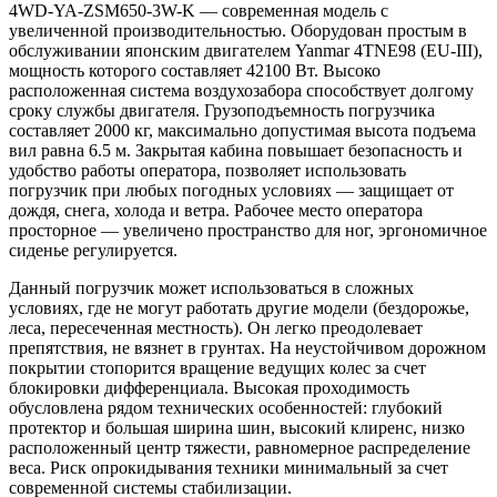
4WD-YA-ZSM650-3W-K — современная модель с
увеличенной производительностью. Оборудован простым в
обслуживании японским двигателем Yanmar 4TNE98 (EU-III),
мощность которого составляет 42100 Вт. Высоко
расположенная система воздухозабора способствует долгому
сроку службы двигателя. Грузоподъемность погрузчика
составляет 2000 кг, максимально допустимая высота подъема
вил равна 6.5 м. Закрытая кабина повышает безопасность и
удобство работы оператора, позволяет использовать
погрузчик при любых погодных условиях — защищает от
дождя, снега, холода и ветра. Рабочее место оператора
просторное — увеличено пространство для ног, эргономичное
сиденье регулируется.
Данный погрузчик может использоваться в сложных
условиях, где не могут работать другие модели (бездорожье,
леса, пересеченная местность). Он легко преодолевает
препятствия, не вязнет в грунтах. На неустойчивом дорожном
покрытии стопорится вращение ведущих колес за счет
блокировки дифференциала. Высокая проходимость
обусловлена рядом технических особенностей: глубокий
протектор и большая ширина шин, высокий клиренс, низко
расположенный центр тяжести, равномерное распределение
веса. Риск опрокидывания техники минимальный за счет
современной системы стабилизации.