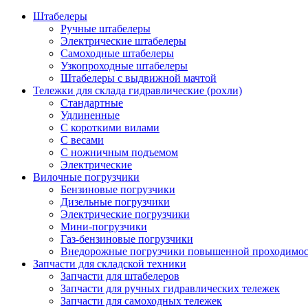
Штабелеры
Ручные штабелеры
Электрические штабелеры
Самоходные штабелеры
Узкопроходные штабелеры
Штабелеры с выдвижной мачтой
Тележки для склада гидравлические (рохли)
Стандартные
Удлиненные
С короткими вилами
С весами
С ножничным подъемом
Электрические
Вилочные погрузчики
Бензиновые погрузчики
Дизельные погрузчики
Электрические погрузчики
Мини-погрузчики
Газ-бензиновые погрузчики
Внедорожные погрузчики повышенной проходимо
Запчасти для складской техники
Запчасти для штабелеров
Запчасти для ручных гидравлических тележек
Запчасти для самоходных тележек