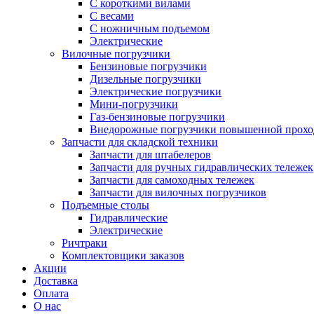
С короткими вилами
С весами
С ножничным подъемом
Электрические
Вилочные погрузчики
Бензиновые погрузчики
Дизельные погрузчики
Электрические погрузчики
Мини-погрузчики
Газ-бензиновые погрузчики
Внедорожные погрузчики повышенной прохо
Запчасти для складской техники
Запчасти для штабелеров
Запчасти для ручных гидравлических тележек
Запчасти для самоходных тележек
Запчасти для вилочных погрузчиков
Подъемные столы
Гидравлические
Электрические
Ричтраки
Комплектовщики заказов
Акции
Доставка
Оплата
О нас