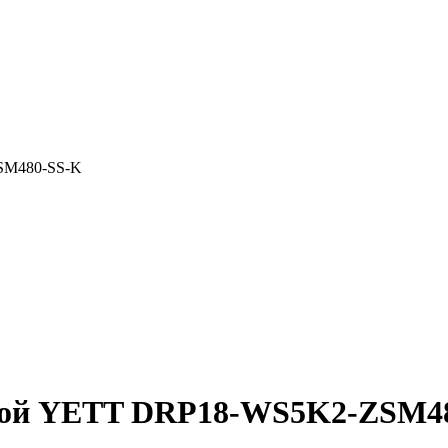
SM480-SS-K
иной YETT DRP18-WS5K2-ZSM4