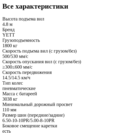
Все характеристики
Высота подъема вил
4.8 м
Бренд
YETT
Грузоподъемность
1800 кг
Скорость подъема вил (с грузом/без)
500/530 мм/с
Скорость опускания вил (с грузом/без)
≥300≤600 мм/с
Скорость передвижения
14.5/14.5 км/ч
Тип колес
пневматические
Масса с батареей
3038 кг
Минимальный дорожный просвет
110 мм
Размер шин (передние/задние)
6.50-10-10PR/5.00-8-10PR
Боковое смещение каретки
есть