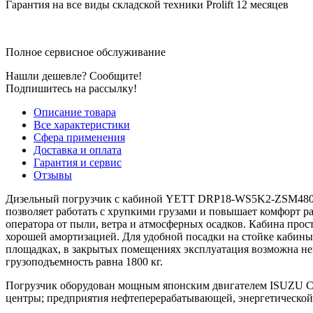
Гарантия на все виды складской техники Prolift 12 месяцев
Полное сервисное обслуживание
Нашли дешевле? Сообщите!
Подпишитесь на рассылку!
Описание товара
Все характеристики
Сфера применения
Доставка и оплата
Гарантия и сервис
Отзывы
Дизельный погрузчик с кабиной YETT DRP18-WS5K2-ZSM480-SS
позволяет работать с хрупкими грузами и повышает комфорт р
оператора от пыли, ветра и атмосферных осадков. Кабина прос
хорошей амортизацией. Для удобной посадки на стойке кабин
площадках, в закрытых помещениях эксплуатация возможна неп
грузоподъемность равна 1800 кг.
Погрузчик оборудован мощным японским двигателем ISUZU C240.
центры; предприятия нефтеперерабатывающей, энергетической