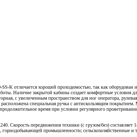
-K отличается хорошей проходимостью, так как оборудован и
аботы. Наличие закрытой кабины создает комфортные условия дл
торная, с увеличенным пространством для ног оператора, рулева
ы расположена специальная ручка с антискользящим покрытием.
родолжительное время при условии регулярного проветривания.
 Скорость передвижения техники (с грузом/без) составляет 14.
, горнодобывающей промышленности; сельскохозяйственные и т