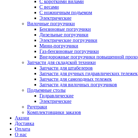
С короткими вилами
С весами
С ножничным подъемом
Электрические
Вилочные погрузчики
Бензиновые погрузчики
Дизельные погрузчики
Электрические погрузчики
Мини-погрузчики
Газ-бензиновые погрузчики
Внедорожные погрузчики повышенной прохо
Запчасти для складской техники
Запчасти для штабелеров
Запчасти для ручных гидравлических тележек
Запчасти для самоходных тележек
Запчасти для вилочных погрузчиков
Подъемные столы
Гидравлические
Электрические
Ричтраки
Комплектовщики заказов
Акции
Доставка
Оплата
О нас