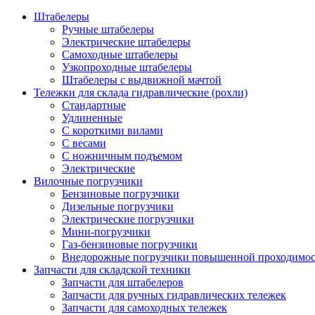
Штабелеры
Ручные штабелеры
Электрические штабелеры
Самоходные штабелеры
Узкопроходные штабелеры
Штабелеры с выдвижной мачтой
Тележки для склада гидравлические (рохли)
Стандартные
Удлиненные
С короткими вилами
С весами
С ножничным подъемом
Электрические
Вилочные погрузчики
Бензиновые погрузчики
Дизельные погрузчики
Электрические погрузчики
Мини-погрузчики
Газ-бензиновые погрузчики
Внедорожные погрузчики повышенной проходимо
Запчасти для складской техники
Запчасти для штабелеров
Запчасти для ручных гидравлических тележек
Запчасти для самоходных тележек