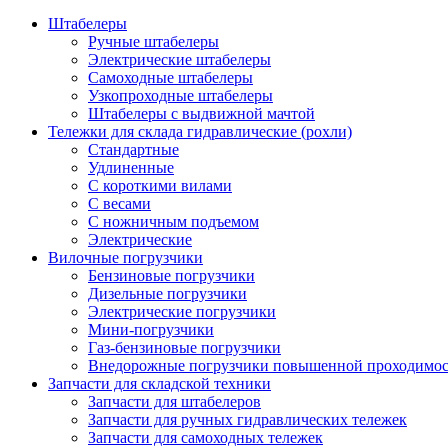
Штабелеры
Ручные штабелеры
Электрические штабелеры
Самоходные штабелеры
Узкопроходные штабелеры
Штабелеры с выдвижной мачтой
Тележки для склада гидравлические (рохли)
Стандартные
Удлиненные
С короткими вилами
С весами
С ножничным подъемом
Электрические
Вилочные погрузчики
Бензиновые погрузчики
Дизельные погрузчики
Электрические погрузчики
Мини-погрузчики
Газ-бензиновые погрузчики
Внедорожные погрузчики повышенной проходимо
Запчасти для складской техники
Запчасти для штабелеров
Запчасти для ручных гидравлических тележек
Запчасти для самоходных тележек