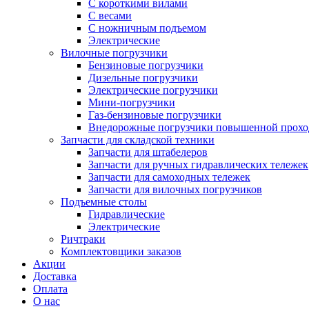
С короткими вилами
С весами
С ножничным подъемом
Электрические
Вилочные погрузчики
Бензиновые погрузчики
Дизельные погрузчики
Электрические погрузчики
Мини-погрузчики
Газ-бензиновые погрузчики
Внедорожные погрузчики повышенной прохо
Запчасти для складской техники
Запчасти для штабелеров
Запчасти для ручных гидравлических тележек
Запчасти для самоходных тележек
Запчасти для вилочных погрузчиков
Подъемные столы
Гидравлические
Электрические
Ричтраки
Комплектовщики заказов
Акции
Доставка
Оплата
О нас