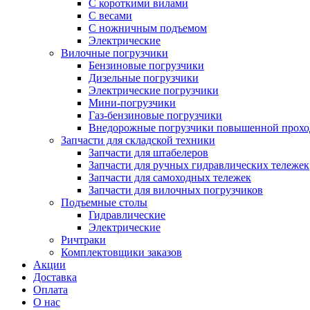
С короткими вилами
С весами
С ножничным подъемом
Электрические
Вилочные погрузчики
Бензиновые погрузчики
Дизельные погрузчики
Электрические погрузчики
Мини-погрузчики
Газ-бензиновые погрузчики
Внедорожные погрузчики повышенной прохо
Запчасти для складской техники
Запчасти для штабелеров
Запчасти для ручных гидравлических тележек
Запчасти для самоходных тележек
Запчасти для вилочных погрузчиков
Подъемные столы
Гидравлические
Электрические
Ричтраки
Комплектовщики заказов
Акции
Доставка
Оплата
О нас