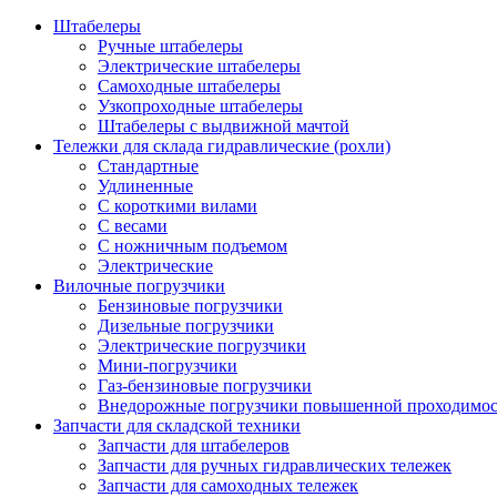
Штабелеры
Ручные штабелеры
Электрические штабелеры
Самоходные штабелеры
Узкопроходные штабелеры
Штабелеры с выдвижной мачтой
Тележки для склада гидравлические (рохли)
Стандартные
Удлиненные
С короткими вилами
С весами
С ножничным подъемом
Электрические
Вилочные погрузчики
Бензиновые погрузчики
Дизельные погрузчики
Электрические погрузчики
Мини-погрузчики
Газ-бензиновые погрузчики
Внедорожные погрузчики повышенной проходимо
Запчасти для складской техники
Запчасти для штабелеров
Запчасти для ручных гидравлических тележек
Запчасти для самоходных тележек