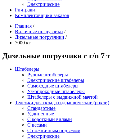
Электрические
Ричтраки
Комплектовщики заказов
Главная
/
Вилочные погрузчики
/
Дизельные погрузчики
/
7000 кг
Дизельные погрузчики с г/п 7 т
Штабелеры
Ручные штабелеры
Электрические штабелеры
Самоходные штабелеры
Узкопроходные штабелеры
Штабелеры с выдвижной мачтой
Тележки для склада гидравлические (рохли)
Стандартные
Удлиненные
С короткими вилами
С весами
С ножничным подъемом
Электрические