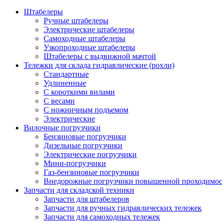
Штабелеры
Ручные штабелеры
Электрические штабелеры
Самоходные штабелеры
Узкопроходные штабелеры
Штабелеры с выдвижной мачтой
Тележки для склада гидравлические (рохли)
Стандартные
Удлиненные
С короткими вилами
С весами
С ножничным подъемом
Электрические
Вилочные погрузчики
Бензиновые погрузчики
Дизельные погрузчики
Электрические погрузчики
Мини-погрузчики
Газ-бензиновые погрузчики
Внедорожные погрузчики повышенной проходимо
Запчасти для складской техники
Запчасти для штабелеров
Запчасти для ручных гидравлических тележек
Запчасти для самоходных тележек