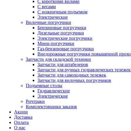
С короткими вилами
С весами
С ножничным подъемом
Электрические
Вилочные погрузчики
Бензиновые погрузчики
Дизельные погрузчики
Электрические погрузчики
Мини-погрузчики
Газ-бензиновые погрузчики
Внедорожные погрузчики повышенной прохо
Запчасти для складской техники
Запчасти для штабелеров
Запчасти для ручных гидравлических тележек
Запчасти для самоходных тележек
Запчасти для вилочных погрузчиков
Подъемные столы
Гидравлические
Электрические
Ричтраки
Комплектовщики заказов
Акции
Доставка
Оплата
О нас